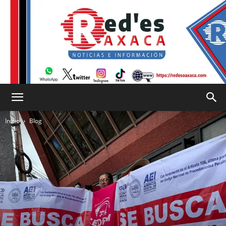
RED
Inicio
Blog
es
Oaxaca