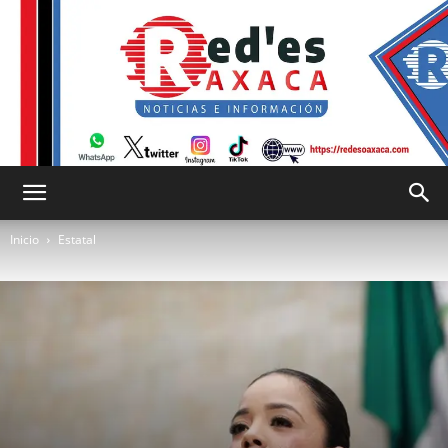
RED
Inicio
Estatal
es
Oaxaca