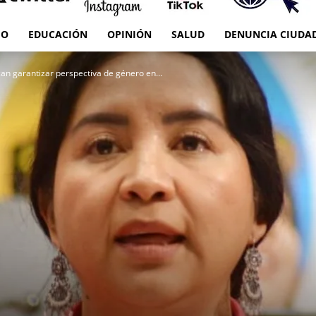
IO
EDUCACIÓN
OPINIÓN
SALUD
DENUNCIA CIUDA
RED
can garantizar perspectiva de género en...
es
Oaxaca