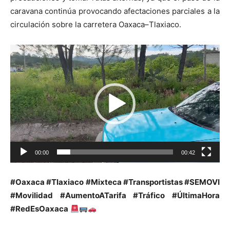
caravana continúa provocando afectaciones parciales a la
circulación sobre la carretera Oaxaca–Tlaxiaco.
Reproductor
de
vídeo
00:00
00:42
#Oaxaca #Tlaxiaco #Mixteca #Transportistas #SEMOVI
#Movilidad #AumentoATarifa #Tráfico #ÚltimaHora
#RedEsOaxaca