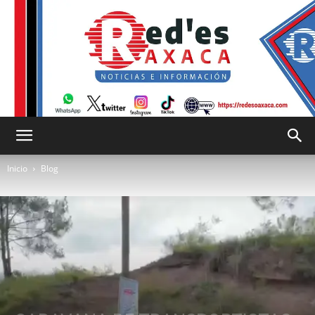
RED
Inicio
Blog
es
Oaxaca