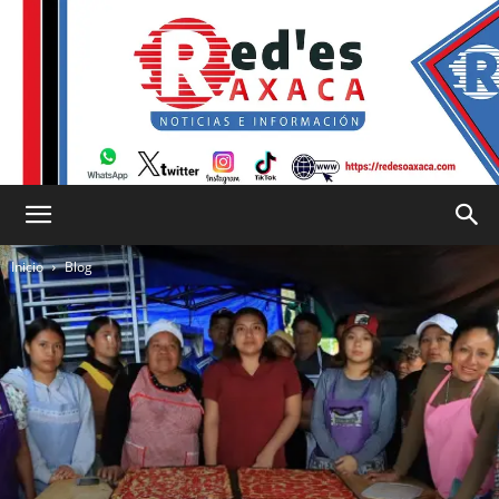
RED
Inicio
Blog
es
Oaxaca