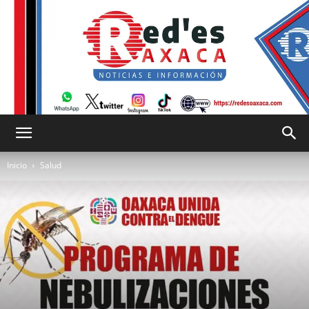
RED
Inicio
Salud
es
Oaxaca