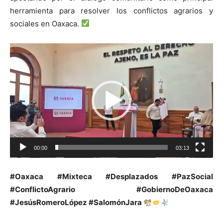
herramienta para resolver los conflictos agrarios y
sociales en Oaxaca.
Reproductor
de
vídeo
00:00
03:13
#Oaxaca #Mixteca #Desplazados #PazSocial
#ConflictoAgrario #GobiernoDeOaxaca
#JesúsRomeroLópez #SalomónJara