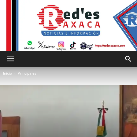
RED
Inicio
Principales
es
Oaxaca