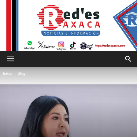
RED
Inicio
Blog
es
Oaxaca