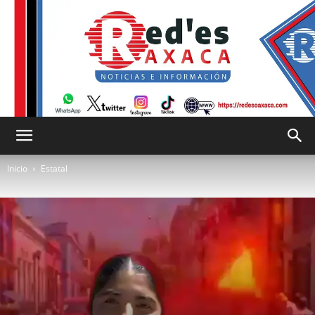
RED
Inicio
Estatal
es
Oaxaca