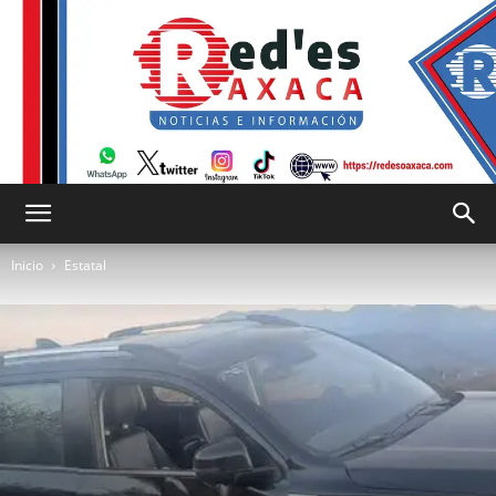
RED
Inicio
Estatal
es
Oaxaca