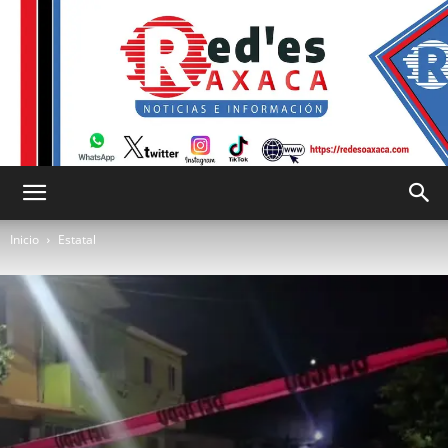
RED
Inicio
Estatal
es
Oaxaca